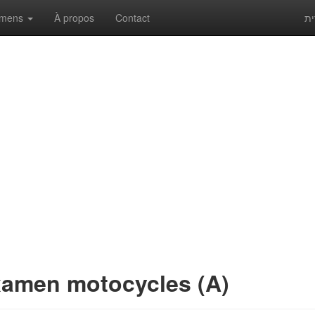
amens
À propos
Contact
ית
xamen motocycles (A)