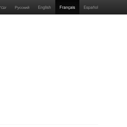
(current)
עבר
Русский
English
Français
Español